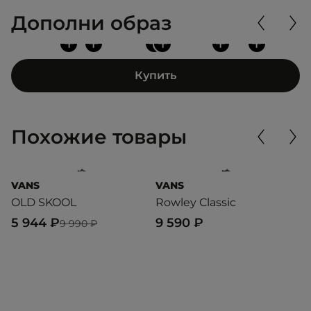
Дополни образ
+
+
+
+
+
+
Купить
Похожие товары
VANS
VANS
P
OLD SKOOL
Rowley Classic
S
5 944 ₽
9 590 ₽
3
9 990 ₽