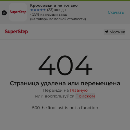
Кроссовки и не только
☆☆☆☆☆
★★★★★
(23) звезды
Скачать
- 15% на первый заказ
(на товары по полной стоимости)
Москва
404
Страница удалена или перемещена
Перейди на
Главную
или воспользуйся
Поиском
500: he.findLast is not a function