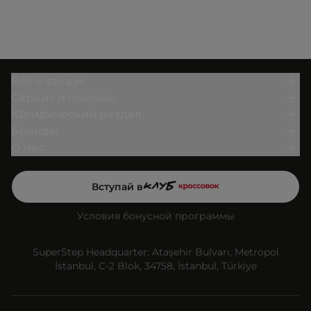
Всё о заказе
Сервис и помощь
Юридический раздел
Бренды
О нас
Вступай в
Условия бонусной программы
SuperStep Headquarter: Ataşehir Bulvarı, Metropol
İstanbul, C-2 Blok, 34758, İstanbul, Türkiye