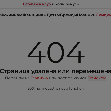
Вступай в клуб
и копи бонусы
Мужчинам
Женщинам
Детям
Бренды
Новинки
Скидк
404
Страница удалена или перемещен
Перейди на
Главную
или воспользуйся
Поиском
500: he.findLast is not a function