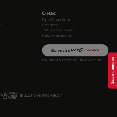
О нас
Про SuperStep
s
Новости
Только оригинал
Наши магазины
Вступай в
Условия бонусной программы