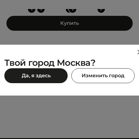
+
+
+
+
+
Купить
Твой город Москва?
ASICS
Да, я здесь
Изменить город
l Overt Plus CC
JAPAN S
10 192 ₽
90 ₽
11 990 ₽