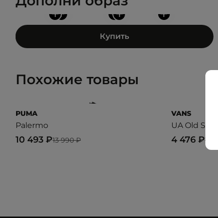
Дополни образ
+
+
+
+
+
Купить
Похожие товары
PUMA
VANS
Palermo
UA Old Skoo
10 493 ₽
4 476 ₽
13 990 ₽
11 1