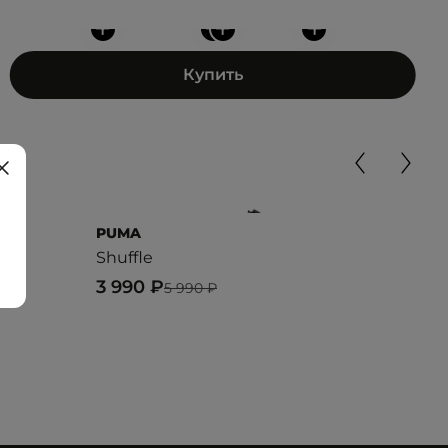
+
+
+
+
Купить
PUMA
VAN
Shuffle
OLD
3 990 ₽
10 
5 990 ₽