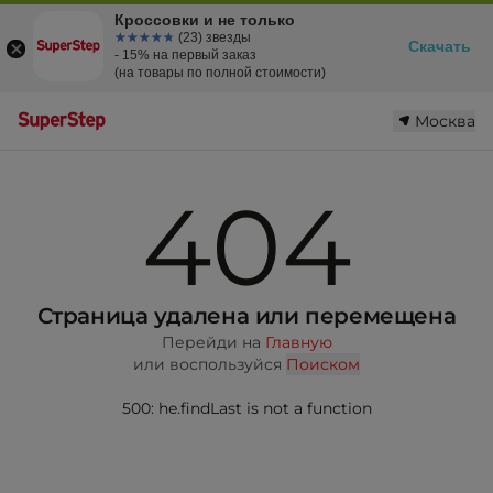
Кроссовки и не только
☆☆☆☆☆
★★★★★
(23) звезды
Скачать
- 15% на первый заказ
(на товары по полной стоимости)
Москва
404
Страница удалена или перемещена
Перейди на
Главную
или воспользуйся
Поиском
500: he.findLast is not a function