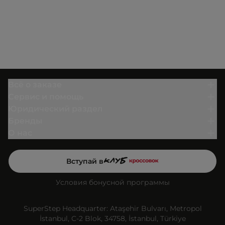
Всё о заказе
Сервис и помощь
Юридический раздел
Бренды
О нас
Вступай в
Условия бонусной программы
SuperStep Headquarter: Ataşehir Bulvarı, Metropol
İstanbul, C-2 Blok, 34758, İstanbul, Türkiye