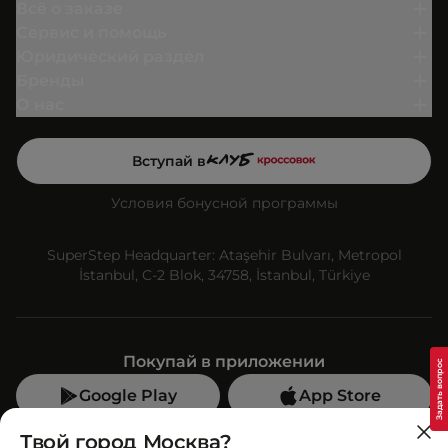
Всё о заказе
Сервис и помощь
Юридический раздел
Бренды
О нас
Вступай в
Условия бонусной программы
SuperStep Headquarter: Ataşehir Bulvarı, Metropol
İstanbul, C-2 Blok, 34758, İstanbul, Türkiye
Покупай в приложении
Google Play
App Store
Мы в социальных сетях
Твой город Москва?