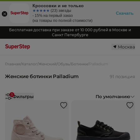
Кроссовки и не только
☆☆☆☆☆
★★★★★
(23) звезды
Скачать
- 15% на первый заказ
(на товары по полной стоимости)
Бесплатная доставка при заказе от 10 000 рублей в Москве и
Санкт Петербурге
Москва
Главная
/
Каталог
/
Женский
/
Обувь
/
Ботинки
/
Palladium
Женские ботинки Palladium
91 позиция
3
Фильтры
По умолчанию