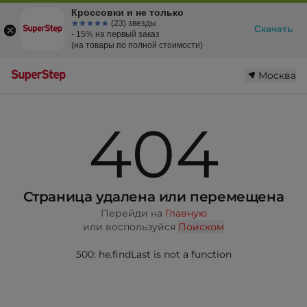
Кроссовки и не только
☆☆☆☆☆
★★★★★
(23) звезды
Скачать
- 15% на первый заказ
(на товары по полной стоимости)
Москва
404
Страница удалена или перемещена
Перейди на
Главную
или воспользуйся
Поиском
500: he.findLast is not a function