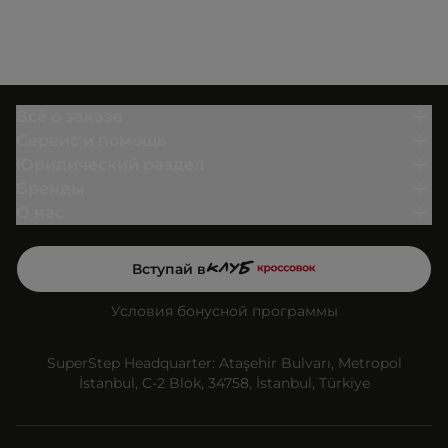
Всё о заказе
Сервис и помощь
Юридический раздел
Бренды
О нас
Вступай в
Условия бонусной программы
SuperStep Headquarter: Ataşehir Bulvarı, Metropol
İstanbul, C-2 Blok, 34758, İstanbul, Türkiye