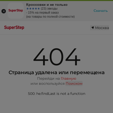
Кроссовки и не только
☆☆☆☆☆
★★★★★
(23) звезды
Скачать
- 15% на первый заказ
(на товары по полной стоимости)
Москва
404
Страница удалена или перемещена
Перейди на
Главную
или воспользуйся
Поиском
500: he.findLast is not a function