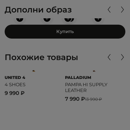
Дополни образ
+
+
+
+
+
Купить
Похожие товары
UNITED 4
PALLADIUM
D
4 SHOES
PAMPA HI SUPPLY
1
LEATHER
9 990 ₽
1
7 990 ₽
13 990 ₽