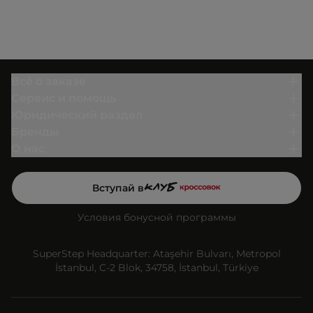
Всё о заказе
Сервис и помощь
Юридический раздел
Бренды
О нас
Вступай в
Условия бонусной программы
SuperStep Headquarter: Ataşehir Bulvarı, Metropol
İstanbul, C-2 Blok, 34758, İstanbul, Türkiye