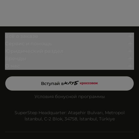
Всё о заказе
Сервис и помощь
Юридический раздел
Бренды
О нас
Вступай в
Условия бонусной программы
SuperStep Headquarter: Ataşehir Bulvarı, Metropol
İstanbul, C-2 Blok, 34758, İstanbul, Türkiye