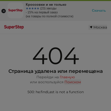
Кроссовки и не только
☆☆☆☆☆
★★★★★
(23) звезды
Скачать
- 15% на первый заказ
(на товары по полной стоимости)
Москва
404
Страница удалена или перемещена
Перейди на
Главную
или воспользуйся
Поиском
500: he.findLast is not a function