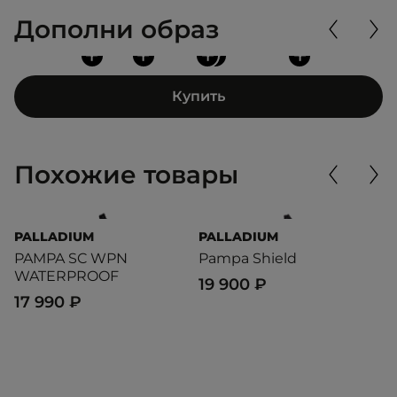
Дополни образ
+
+
+
+
+
Купить
Похожие товары
PALLADIUM
PALLADIUM
P
PAMPA SC WPN
Pampa Shield
P
WATERPROOF
19 900 ₽
1
17 990 ₽