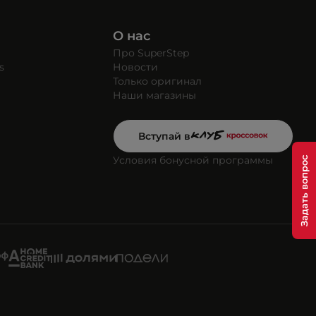
О нас
Про SuperStep
s
Новости
Только оригинал
Наши магазины
Вступай в
Условия бонусной программы