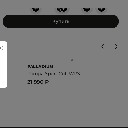
+
+
+
+
+
Купить
PALLADIUM
PAL
Pampa Sport Cuff WPS
PAM
21 990 ₽
15 