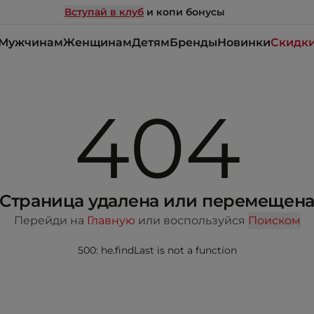
Вступай в клуб
и копи бонусы
Мужчинам
Женщинам
Детям
Бренды
Новинки
Скидк
404
Страница удалена или перемещен
Перейди на
Главную
или воспользуйся
Поиском
500: he.findLast is not a function