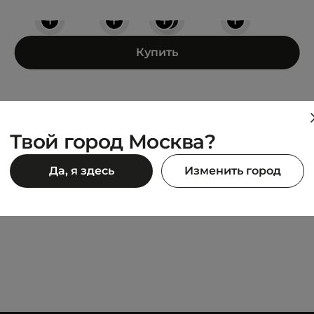
+
+
+
+
+
Купить
Твой город Москва?
PALLADIUM
Да, я здесь
Изменить город
 SNOW WARM
Pampa Sport Cuff WPS
21 990 ₽