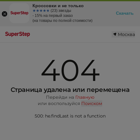
Кроссовки и не только
☆☆☆☆☆
★★★★★
(23) звезды
Скачать
- 15% на первый заказ
(на товары по полной стоимости)
Москва
404
Страница удалена или перемещена
Перейди на
Главную
или воспользуйся
Поиском
500: he.findLast is not a function