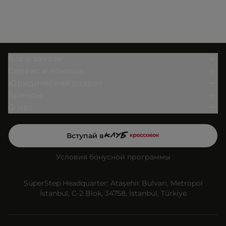
Всё о заказе
Сервис и помощь
Юридический раздел
Бренды
О нас
Вступай в
Условия бонусной программы
SuperStep Headquarter: Ataşehir Bulvarı, Metropol
İstanbul, C-2 Blok, 34758, İstanbul, Türkiye