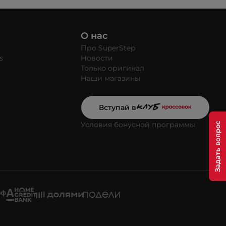
О нас
Про SuperStep
s
Новости
Только оригинал
Наши магазины
Вступай в
Условия бонусной программы