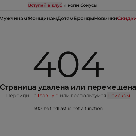
Вступай в клуб
и копи бонусы
Мужчинам
Женщинам
Детям
Бренды
Новинки
Скидк
404
Страница удалена или перемещен
Перейди на
Главную
или воспользуйся
Поиском
500: he.findLast is not a function