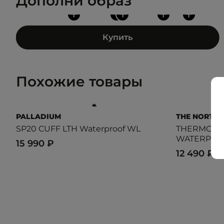
Дополни образ
+
+
+
+
+
Купить
Похожие товары
PALLADIUM
THE NORTH 
SP20 CUFF LTH Waterproof WL
THERMOBAL
WATERPRO
15 990 ₽
12 490 ₽