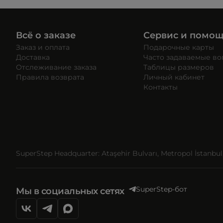
Всё о заказе
Сервис и помо
Заказ и оплата
Подарочные карты
Доставка
Часто задаваемые в
Отслеживание заказа
Таблицы размеров
Правила возврата
Личный кабинет
Контакты
SuperStep Headquarter: Ataşehir Bulvarı, Metropol İstanbul, 
SuperStep-бот
Мы в социальных сетях