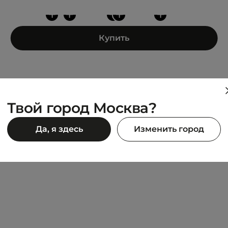
+
+
+
+
+
Купить
Твой город Москва?
FACE
JACK WOLFSKIN
Да, я здесь
Изменить город
L PROGRESSIVE ZIP II
Campfire Wool Mid
OF
19 980 ₽