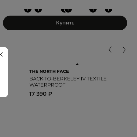
+
+
+
+
+
+
Купить
THE NORTH FACE
JAC
BACK-TO-BERKELEY IV TEXTILE
VOJ
WATERPROOF
19 
17 390 ₽