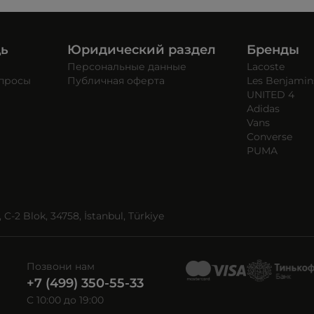
щь
Юридический раздел
Бренды
Персональные данные
Lacoste
опросы
Публичная оферта
Les Benjamin
UNITED 4
Adidas
Vans
Converse
PUMA
C-2 Blok, 34758, İstanbul, Türkiye
Позвони нам
+7 (499) 350-55-33
C 10:00 до 19:00