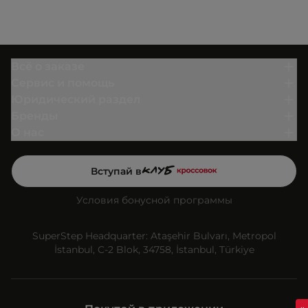
Всё о заказе
Сервис и помощь
Юридический раздел
Бренды
О нас
Вступай в
Условия бонусной программы
SuperStep Headquarter: Ataşehir Bulvarı, Metropol
İstanbul, C-2 Blok, 34758, İstanbul, Türkiye