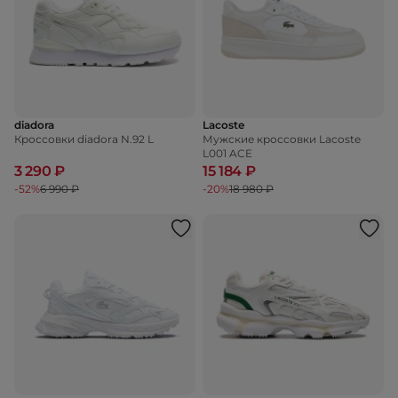
diadora
Lacoste
Кроссовки diadora N.92 L
Мужские кроссовки Lacoste
L001 ACE
3 290 ₽
15 184 ₽
-52%
6 990 ₽
-20%
18 980 ₽