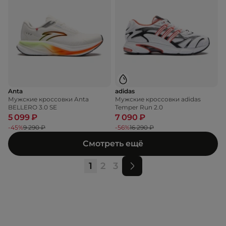
Anta
adidas
Мужские кроссовки Anta
Мужские кроссовки adidas
BELLERO 3.0 SE
Temper Run 2.0
5 099 ₽
7 090 ₽
-45%
9 290 ₽
-56%
16 290 ₽
Смотреть ещё
1
2
3