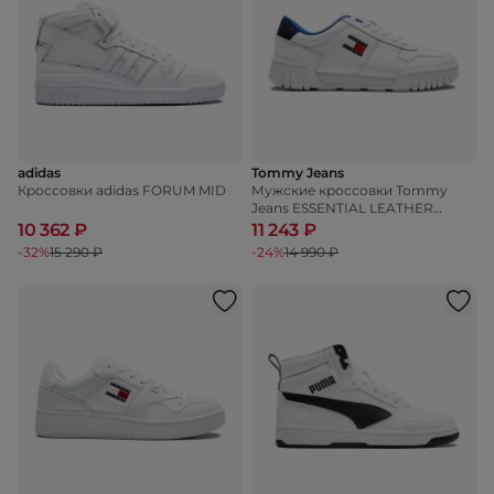
adidas
Tommy Jeans
Кроссовки adidas FORUM MID
Мужские кроссовки Tommy
Jeans ESSENTIAL LEATHER
CUPSOLE
10 362 ₽
11 243 ₽
-32%
15 290 ₽
-24%
14 990 ₽