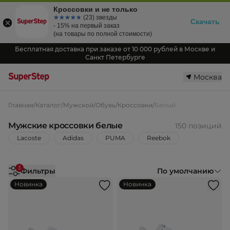
Кроссовки и не только
☆☆☆☆☆
★★★★★
(23) звезды
Скачать
- 15% на первый заказ
(на товары по полной стоимости)
Бесплатная доставка при заказе от 10 000 рублей в Москве и
Санкт Петербурге
Москва
Главная
/
Каталог
/
Мужской
/
Обувь
/
Кроссовки
/
Белый
Мужские кроссовки белые
150 позиций
Lacoste
Adidas
PUMA
Reebok
3
Фильтры
По умолчанию
Новинка
Новинка