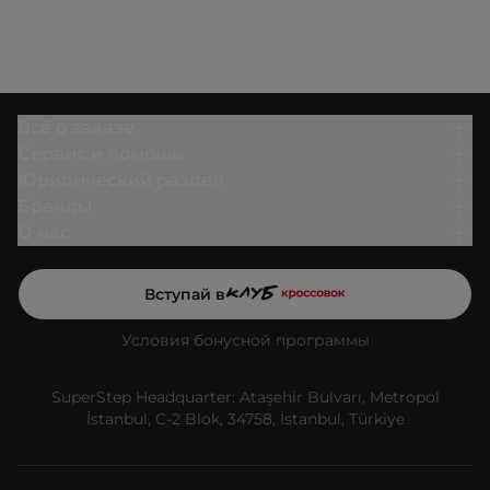
Всё о заказе
Сервис и помощь
Юридический раздел
Бренды
О нас
Вступай в
Условия бонусной программы
SuperStep Headquarter: Ataşehir Bulvarı, Metropol
İstanbul, C-2 Blok, 34758, İstanbul, Türkiye