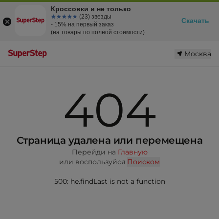
Кроссовки и не только
☆☆☆☆☆
★★★★★
(23) звезды
Скачать
- 15% на первый заказ
(на товары по полной стоимости)
Москва
404
Страница удалена или перемещена
Перейди на
Главную
или воспользуйся
Поиском
500: he.findLast is not a function