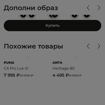
Дополни образ
+
+
+
+
+
+
Купить
Похожие товары
PUMA
ANTA
R
CA Pro Lux III
Heritage 80
C
7 995 ₽
4 495 ₽
6
15 990 ₽
8 990 ₽