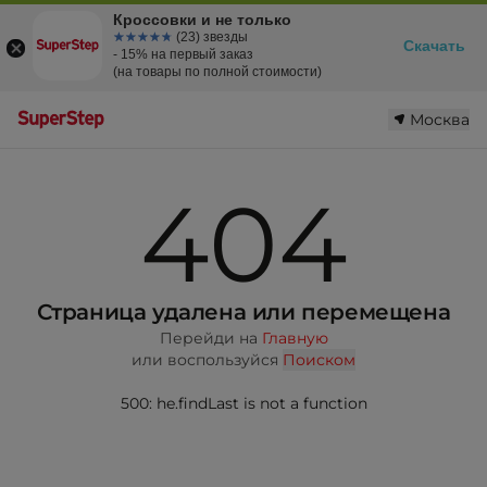
Кроссовки и не только
☆☆☆☆☆
★★★★★
(23) звезды
Скачать
- 15% на первый заказ
(на товары по полной стоимости)
Москва
404
Страница удалена или перемещена
Перейди на
Главную
или воспользуйся
Поиском
500: he.findLast is not a function