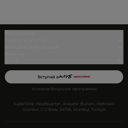
Всё о заказе
Сервис и помощь
Юридический раздел
Бренды
О нас
Вступай в
Условия бонусной программы
SuperStep Headquarter: Ataşehir Bulvarı, Metropol
İstanbul, C-2 Blok, 34758, İstanbul, Türkiye