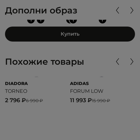
Дополни образ
+
+
+
+
+
Купить
Похожие товары
DIADORA
ADIDAS
D
TORNEO
FORUM LOW
M
I
2 796 ₽
11 993 ₽
6 990 ₽
15 990 ₽
3