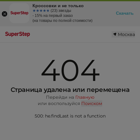
Кроссовки и не только
☆☆☆☆☆
★★★★★
(23) звезды
Скачать
- 15% на первый заказ
(на товары по полной стоимости)
Москва
404
Страница удалена или перемещена
Перейди на
Главную
или воспользуйся
Поиском
500: he.findLast is not a function