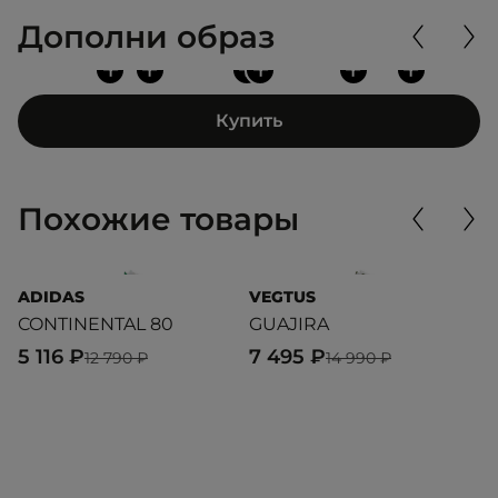
Дополни образ
+
+
+
+
+
+
Купить
Похожие товары
ADIDAS
VEGTUS
R
CONTINENTAL 80
GUAJIRA
C
5 116 ₽
7 495 ₽
6
12 790 ₽
14 990 ₽