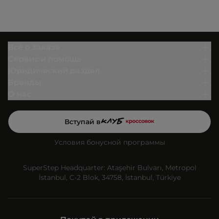
Всё о заказе
Сервис и помощь
Юридический раздел
Бренды
О нас
Вступай в
Условия бонусной программы
SuperStep Headquarter: Ataşehir Bulvarı, Metropol
İstanbul, C-2 Blok, 34758, İstanbul, Türkiye