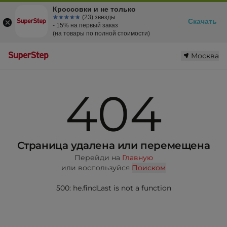
Кроссовки и не только
☆☆☆☆☆
★★★★★
(23) звезды
Скачать
- 15% на первый заказ
(на товары по полной стоимости)
Москва
404
Страница удалена или перемещена
Перейди на
Главную
или воспользуйся
Поиском
500: he.findLast is not a function