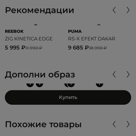
Рекомендации
REEBOK
PUMA
P
ZIG KINETICA EDGE
RS-X EFEKT DAKAR
M
5 995 ₽
9 685 ₽
8
11 990 ₽
18 990 ₽
Дополни образ
+
+
+
+
+
Купить
Похожие товары