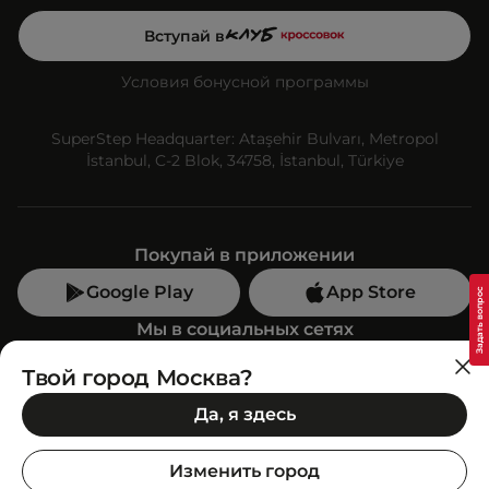
Вступай в
Условия бонусной программы
SuperStep Headquarter: Ataşehir Bulvarı, Metropol
İstanbul, C-2 Blok, 34758, İstanbul, Türkiye
Покупай в приложении
Google Play
App Store
Мы в социальных сетях
Твой город Москва?
Позвони нам
Да, я здесь
+7 (499) 350-55-33
C 10:00 до 19:00
Изменить город
SuperStep-бот