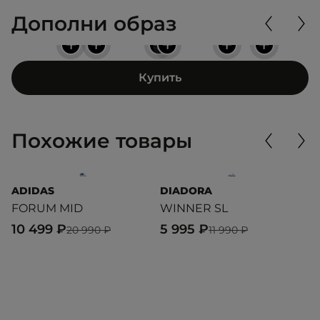
Дополни образ
+
+
+
+
+
+
Купить
Похожие товары
ADIDAS
DIADORA
P
FORUM MID
WINNER SL
CA
10 499 ₽
5 995 ₽
6
20 990 ₽
11 990 ₽