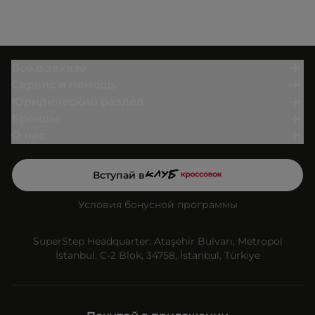
Всё о заказе
Сервис и помощь
Юридический раздел
Бренды
О нас
Вступай в
Условия бонусной программы
SuperStep Headquarter: Ataşehir Bulvarı, Metropol
İstanbul, C-2 Blok, 34758, İstanbul, Türkiye