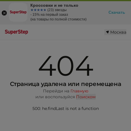
Кроссовки и не только
☆☆☆☆☆
★★★★★
(23) звезды
Скачать
- 15% на первый заказ
(на товары по полной стоимости)
Москва
404
Страница удалена или перемещена
Перейди на
Главную
или воспользуйся
Поиском
500: he.findLast is not a function