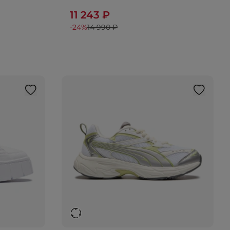
11 243 ₽
-24%
14 990 ₽