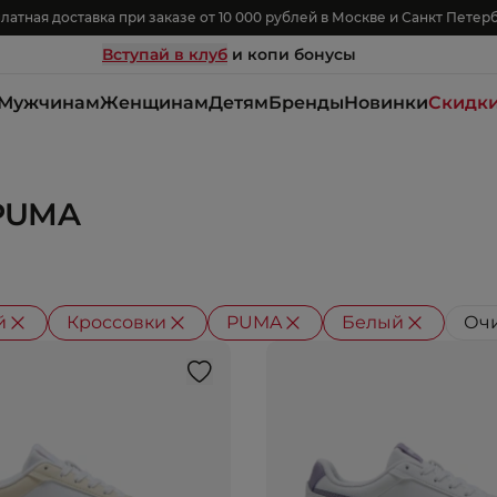
латная доставка при заказе от 10 000 рублей в Москве и Санкт Петер
Вступай в клуб
и копи бонусы
Мужчинам
Женщинам
Детям
Бренды
Новинки
Скидк
 PUMA
й
Кроссовки
PUMA
Белый
Очи