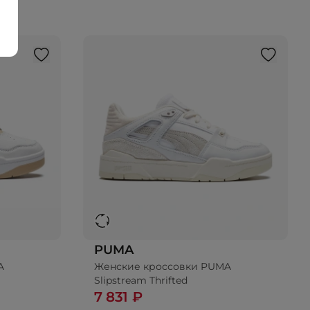
PUMA
A
Женские кроссовки PUMA
Slipstream Thrifted
7 831 ₽