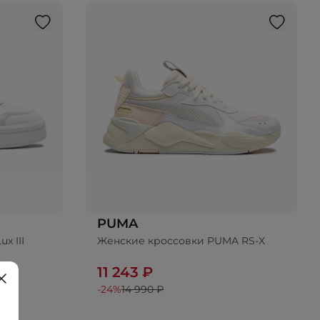
PUMA
x III
Женские кроссовки PUMA RS-X
11 243 ₽
-24%
14 990 ₽