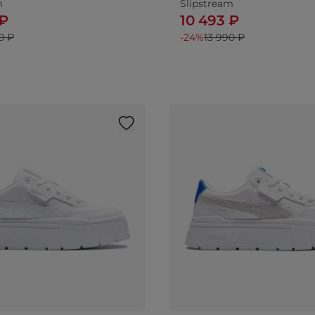
m
Slipstream
 ₽
10 493 ₽
0 ₽
-24%
13 990 ₽