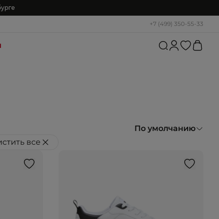
бурге
+7 (499) 350-55-33
и
По умолчанию
стить все