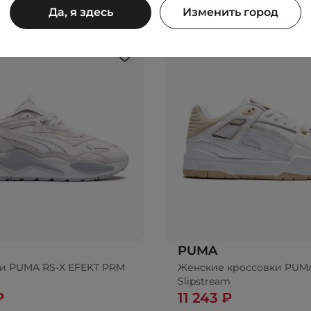
Да, я здесь
Изменить город
PUMA
и PUMA RS-X EFEKT PRM
Женские кроссовки PUM
Slipstream
₽
11 243 ₽