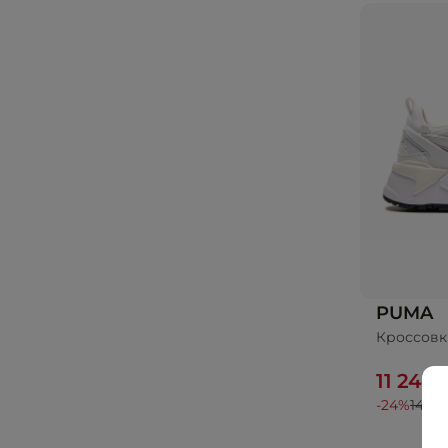
PUMA
Кроссовк
11 243 
-24%
14 99