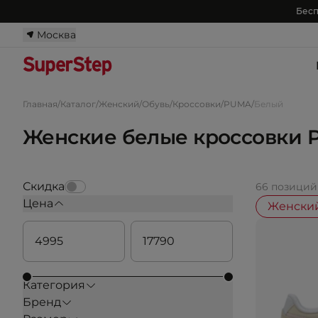
Бесп
Москва
Главная
/
Каталог
/
Женский
/
Обувь
/
Кроссовки
/
PUMA
/
Белый
Женские белые кроссовки
Скидка
66 позиций
Цена
Женски
Категория
Бренд