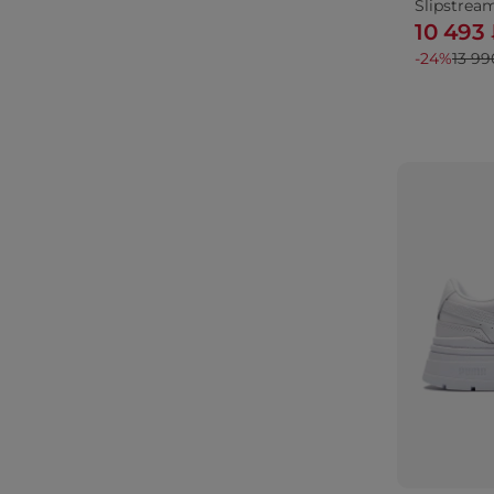
Slipstrea
10 493
-24%
13 99