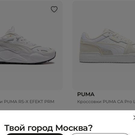
PUMA
и PUMA RS-X EFEKT PRM
Кроссовки PUMA CA Pro Lu
₽
6 999 ₽
0 ₽
-49%
13 990 ₽
Твой город Москва?