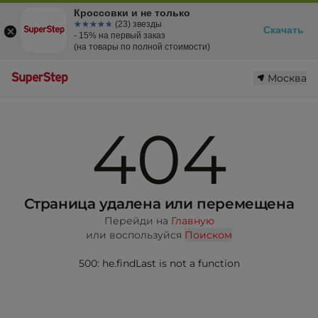
Кроссовки и не только
☆☆☆☆☆
★★★★★
(23) звезды
Скачать
- 15% на первый заказ
(на товары по полной стоимости)
Москва
404
Страница удалена или перемещена
Перейди на
Главную
или воспользуйся
Поиском
500: he.findLast is not a function