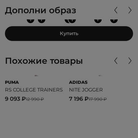
Дополни образ
+
+
+
+
+
+
Купить
Похожие товары
PUMA
ADIDAS
P
RS COLLEGE TRAINERS
NITE JOGGER
CA
9 093 ₽
7 196 ₽
8
12 990 ₽
17 990 ₽