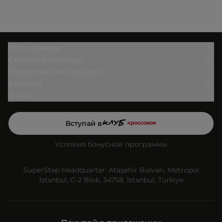
Всё о заказе
Сервис и помощь
Юридический раздел
Бренды
О нас
Вступай в
Условия бонусной программы
SuperStep Headquarter: Ataşehir Bulvarı, Metropol
İstanbul, C-2 Blok, 34758, İstanbul, Türkiye