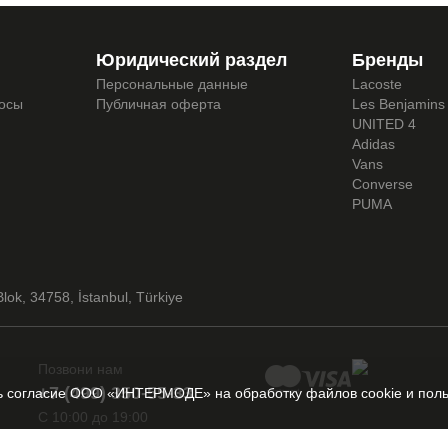
Юридический раздел
Бренды
Персональные данные
Lacoste
росы
Публичная оферта
Les Benjamins
UNITED 4
Adidas
Vans
Converse
PUMA
lok, 34758, İstanbul, Türkiye
Позвони нам
+7 (499) 350-55-33
шь согласие ООО «ИНТЕРМОДЕ» на обработку файлов cookie и поль
C 10:00 до 19:00