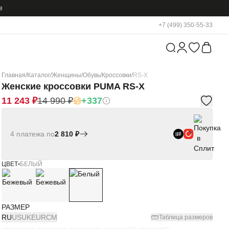
е
+7 (499) 350-55-33
Главная
/
Каталог
/
Женщины
/
Обувь
/
Кроссовки
/
RS-X
Женские кроссовки PUMA RS-X
11 243 ₽
14 990 ₽
+337
4 платежа по
2 810 ₽
ЦВЕТ
БЕЛЫЙ
РАЗМЕР
RU
US
UK
EUR
СМ
Таблица размеров