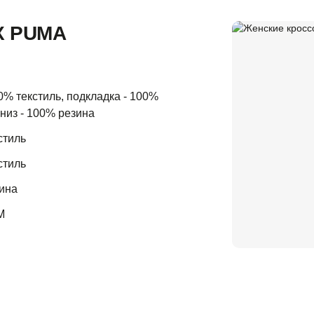
X PUMA
0% текстиль, подкладка - 100%
 низ - 100% резина
стиль
стиль
ина
М