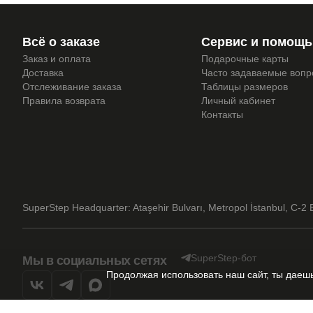
Всё о заказе
Сервис и помощь
Заказ и оплата
Подарочные карты
Доставка
Часто задаваемые воп
Отслеживание заказа
Таблицы размеров
Правила возврата
Личный кабинет
Контакты
SuperStep Headquarter: Ataşehir Bulvarı, Metropol İstanbul, C-2 B
SuperStep-бот
Мы в социальных сетях
Продолжая использовать наш сайт, ты дае