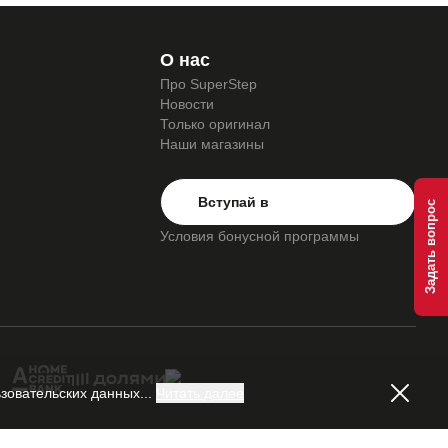
О нас
Про SuperStep
Новости
Только оригинал
Наши магазины
Вступай в
Условия бонусной программы
зовательских данных
...
Читать далее