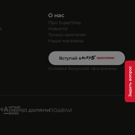
О нас
Про SuperStep
s
Новости
Только оригинал
Наши магазины
Вступай в
Условия бонусной программы