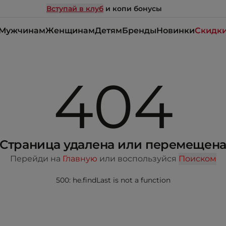
Вступай в клуб
и копи бонусы
Мужчинам
Женщинам
Детям
Бренды
Новинки
Скидк
404
Страница удалена или перемещен
Перейди на
Главную
или воспользуйся
Поиском
500: he.findLast is not a function