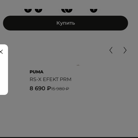
+
+
+
+
+
Купить
PUMA
ERK
RS-X EFEKT PRM
Cas
8 690 ₽
3 1
15 980 ₽