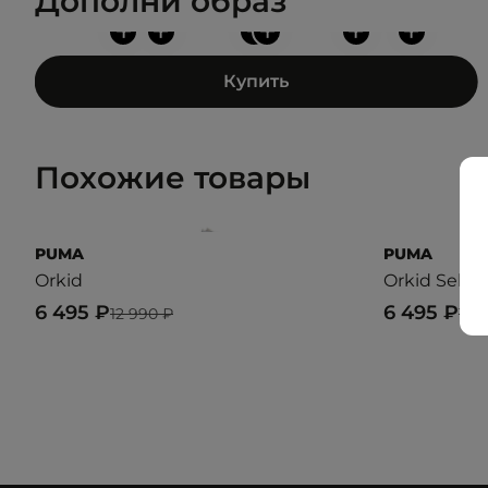
Дополни образ
+
+
+
+
+
+
Купить
Похожие товары
PUMA
PUMA
Orkid
Orkid Selflo
6 495 ₽
6 495 ₽
12 990 ₽
12 