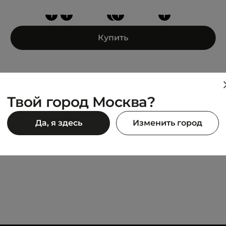
+
+
+
+
+
Купить
Твой город Москва?
ANTA
Да, я здесь
Изменить город
ve
Fashion Worship GZ
4 632 ₽
990 ₽
5 790 ₽