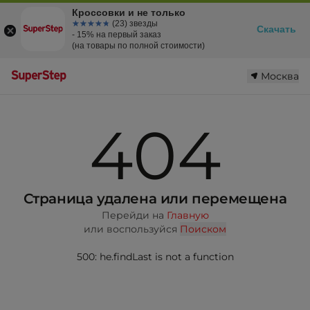
Кроссовки и не только
☆☆☆☆☆
★★★★★
(23) звезды
Скачать
- 15% на первый заказ
(на товары по полной стоимости)
Москва
404
Страница удалена или перемещена
Перейди на
Главную
или воспользуйся
Поиском
500: he.findLast is not a function