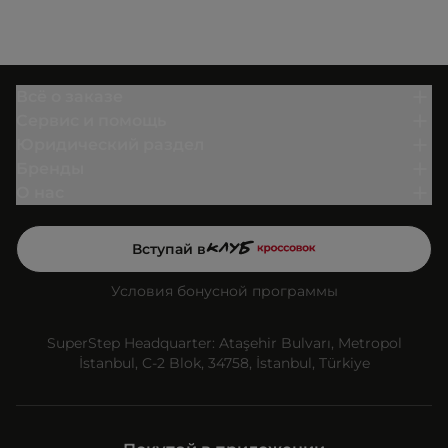
Всё о заказе
Сервис и помощь
Юридический раздел
Бренды
О нас
Вступай в
Условия бонусной программы
SuperStep Headquarter: Ataşehir Bulvarı, Metropol
İstanbul, C-2 Blok, 34758, İstanbul, Türkiye