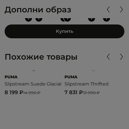
Дополни образ
+
+
+
+
+
+
Купить
Похожие товары
PUMA
PUMA
P
Slipstream Suede Glacial
Slipstream Thrifted
S
8 199 ₽
7 831 ₽
6
14 990 ₽
13 990 ₽