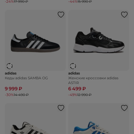
-24%
17 990 ₽
-44%
15 990 ₽
adidas
adidas
Кеды adidas SAMBA OG
Женские кроссовки adidas
ASTIR
9 999 ₽
6 499 ₽
-30%
14 490 ₽
-49%
12 990 ₽