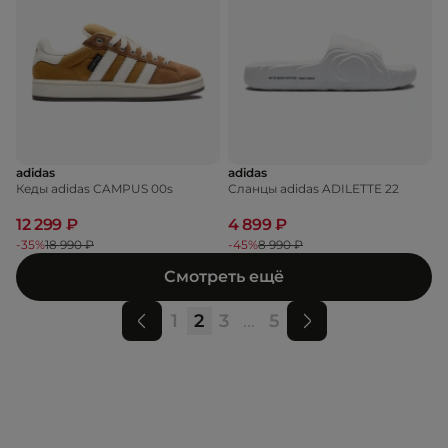
adidas
adidas
Кеды adidas CAMPUS 00s
Сланцы adidas ADILETTE 22
12 299 ₽
4 899 ₽
-35%
18 990 ₽
-45%
8 990 ₽
Смотреть ещё
1
2
3
...
5