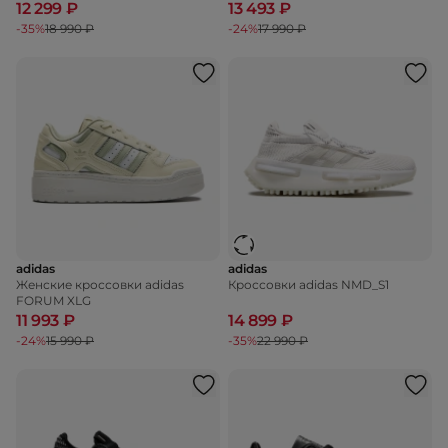
12 299 ₽
13 493 ₽
-35%
18 990 ₽
-24%
17 990 ₽
adidas
adidas
Женские кроссовки adidas
Кроссовки adidas NMD_S1
FORUM XLG
11 993 ₽
14 899 ₽
-24%
15 990 ₽
-35%
22 990 ₽