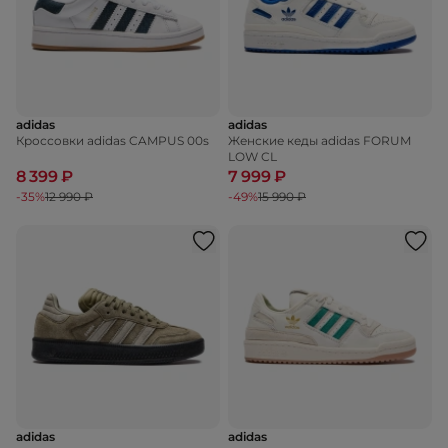
adidas
adidas
Кроссовки adidas CAMPUS 00s
Женские кеды adidas FORUM
LOW CL
8 399 ₽
7 999 ₽
-35%
12 990 ₽
-49%
15 990 ₽
adidas
adidas