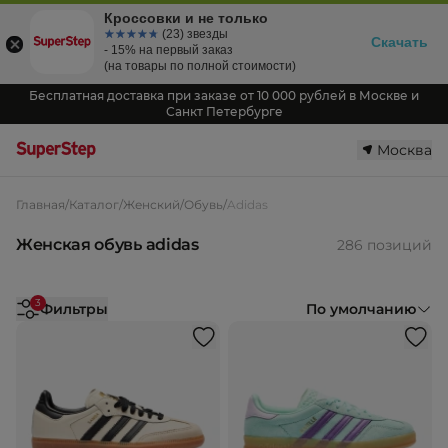
Кроссовки и не только
☆☆☆☆☆
★★★★★
(23) звезды
Скачать
- 15% на первый заказ
(на товары по полной стоимости)
Бесплатная доставка при заказе от 10 000 рублей в Москве и
Санкт Петербурге
Москва
Главная
/
Каталог
/
Женский
/
Обувь
/
Adidas
Женская обувь adidas
286 позиций
3
Фильтры
По умолчанию