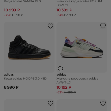
Кеды adidas SAMBA XLG
Женские кеды adidas FORUM
LOW CL
10 999 ₽
10 399 ₽
-35%
16 990 ₽
-34%
15 990 ₽
adidas
adidas
Кеды adidas HOOPS 3.0 MID
Женские кроссовки adidas
AVRYN_X
8 990 ₽
10 192 ₽
-32%
14 990 ₽