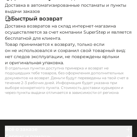
Доставка в автоматизированные постаматы и пункты
выдачи заказов
Быстрый возврат
Доставка возвратов на склад интернет-магазина
осуществляется за счет компании SuperStep и является
бесплатной для клиента.
Товар принимается к возврату, только если
он не использовался и сохранил свой товарный вид:
нет следов эксплуатации, не повреждены ярлыки
и оригинальная упаковка.
В отдельных пунктах доступна примерка и возврат не
подошедших тебе товаров, без оформления дополнительных
документов на возврат. Деньги будут переведены на твой счет в
течение 2-3 рабочих дней. Информация будет указана при
выборе конкретного пункта. Стоимость доставки курьером и
через пункты выдачи отличается в зависимости от региона
Всё о заказе
Заказ и оплата
Сервис и помощь