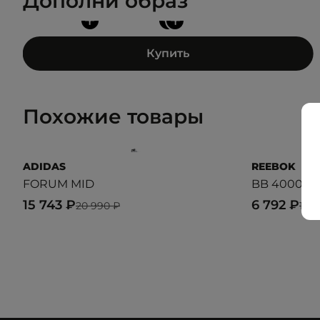
Дополни образ
+
+
+
Купить
Похожие товары
ADIDAS
REEBOK
FORUM MID
BB 4000 II
15 743 ₽
6 792 ₽
20 990 ₽
11 9