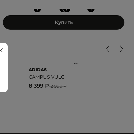
+
+
+
+
Купить
ADIDAS
ADI
CAMPUS VULC
HOO
8 399 ₽
6 7
12 990 ₽