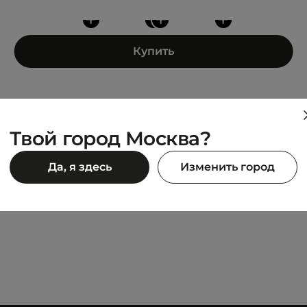
+
+
+
+
Купить
Твой город Москва?
ADIDAS
Да, я здесь
Изменить город
SUPERSTAR
7 499 ₽
90 ₽
14 990 ₽