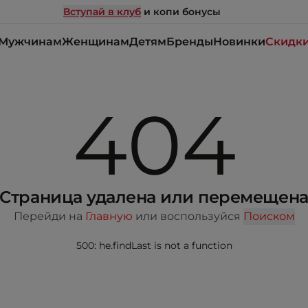
Вступай в клуб
и копи бонусы
Мужчинам
Женщинам
Детям
Бренды
Новинки
Скидк
404
Страница удалена или перемещен
Перейди на
Главную
или воспользуйся
Поиском
500: he.findLast is not a function