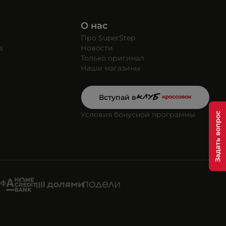
О нас
Про SuperStep
s
Новости
Только оригинал
Наши магазины
Вступай в
Условия бонусной программы