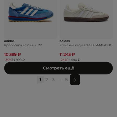
adidas
adidas
Кроссовки adidas SL 72
Женские кеды adidas SAMBA OG
10 399 ₽
11 243 ₽
-30%
14 990 ₽
-24%
14 990 ₽
Смотреть ещё
1
2
3
...
5