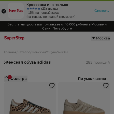
Кроссовки и не только
☆☆☆☆☆
★★★★★
(23) звезды
Скачать
- 15% на первый заказ
(на товары по полной стоимости)
Бесплатная доставка при заказе от 10 000 рублей в Москве и
Санкт Петербурге
Москва
Главная
/
Каталог
/
Женский
/
Обувь
/
Adidas
Женская обувь adidas
285 позиций
3
Фильтры
По умолчанию