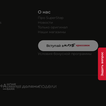
О нас
Про SuperStep
s
Новости
Только оригинал
Наши магазины
Вступай в
Условия бонусной программы