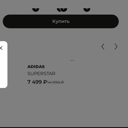
+
+
+
+
Купить
ADIDAS
ADI
SUPERSTAR
CA
7 499 ₽
8 2
14 990 ₽