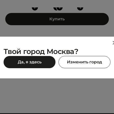
+
+
+
+
Купить
Твой город Москва?
ADIDAS
Да, я здесь
Изменить город
D
HOOPS 3.0 MID
6 743 ₽
 990 ₽
8 990 ₽