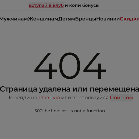
Вступай в клуб
и копи бонусы
Мужчинам
Женщинам
Детям
Бренды
Новинки
Скидк
404
Страница удалена или перемещен
Перейди на
Главную
или воспользуйся
Поиском
500: he.findLast is not a function