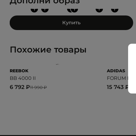
Дополни образ
+
+
+
+
+
+
Купить
Похожие товары
REEBOK
ADIDAS
BB 4000 II
FORUM MI
6 792 ₽
15 743 ₽
11 990 ₽
20