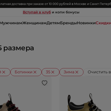
латная доставка при заказе от 10 000 рублей в Москве и Санкт Петер
Вступай в клуб
и копи бонусы
Мужчинам
Женщинам
Детям
Бренды
Новинки
Скидк
5 размера
й
Ботинки
35
Зима
Очистить 