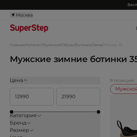
Бесп
Москва
Главная
/
Каталог
/
Мужской
/
Обувь
/
Ботинки
/
Зима
/
Размер 35
Мужские зимние ботинки 3
Цена
9 позиций
Мужско
Категория
Бренд
Размер