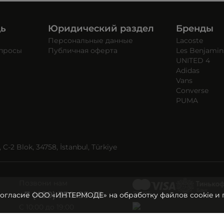
щь
Юридический раздел
Бренды
Персональные данные
Lacoste
опросы
Публичная оферта
Les Benjamin
UNITED 4
Adidas
Vans
Converse
PUMA
C-2 Blok, 34758, İstanbul, Türkiye
Позвони нам
+7 (499) 350-55-33
согласие ООО «ИНТЕРМОДЕ» на обработку файлов cookie и 
C 10:00 до 19:00