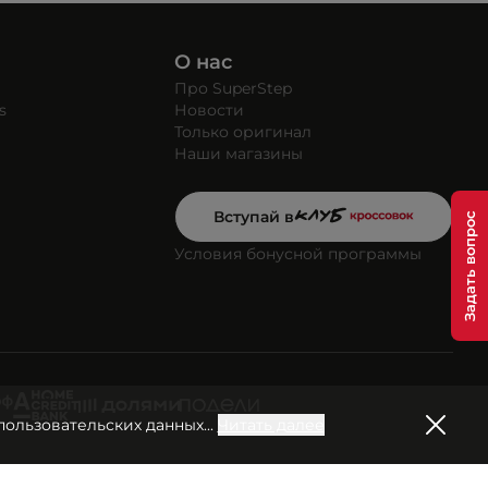
О нас
Про SuperStep
s
Новости
Только оригинал
Наши магазины
Вступай в
Условия бонусной программы
пользовательских данных
...
Читать далее