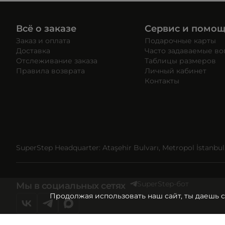
Всё о заказе
Сервис и помо
Заказ и оплата
Подарочные карты
Доставка
Часто задаваемые в
Отслеживание заказа
Таблицы размеров
Правила возврата
Личный кабинет
Контакты
SuperStep Headquarter: Ataşehir Bulvarı, Metropol İstanbul, 
SuperStep-бот
Мы в социальных сетях
Продолжая использовать наш сайт, ты даешь 