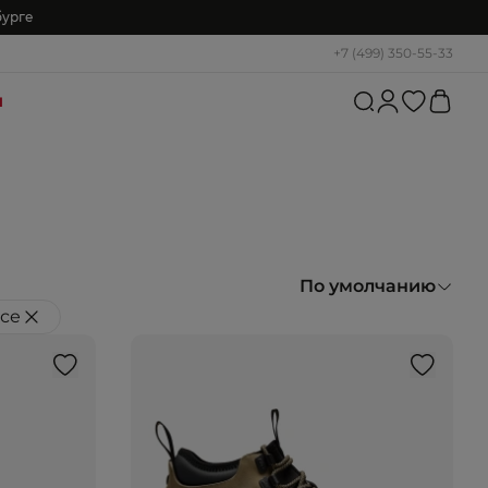
бурге
+7 (499) 350-55-33
и
По умолчанию
все