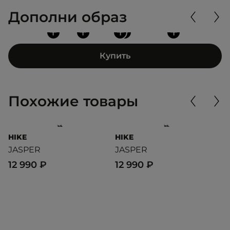
Дополни образ
+
+
+
+
+
Купить
Похожие товары
HIKE
HIKE
H
JASPER
JASPER
J
12 990 ₽
12 990 ₽
1