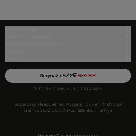
Всё о заказе
Сервис и помощь
Юридический раздел
Бренды
О нас
Вступай в
Условия бонусной программы
SuperStep Headquarter: Ataşehir Bulvarı, Metropol
İstanbul, C-2 Blok, 34758, İstanbul, Türkiye