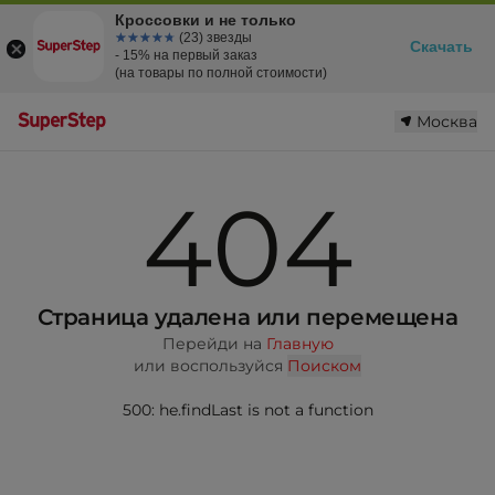
Кроссовки и не только
☆☆☆☆☆
★★★★★
(23) звезды
Скачать
- 15% на первый заказ
(на товары по полной стоимости)
Москва
404
Страница удалена или перемещена
Перейди на
Главную
или воспользуйся
Поиском
500: he.findLast is not a function