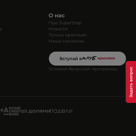
О нас
Про SuperStep
s
Новости
Только оригинал
Наши магазины
Вступай в
Условия бонусной программы