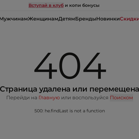
Вступай в клуб
и копи бонусы
Мужчинам
Женщинам
Детям
Бренды
Новинки
Скидк
404
Страница удалена или перемещен
Перейди на
Главную
или воспользуйся
Поиском
500: he.findLast is not a function