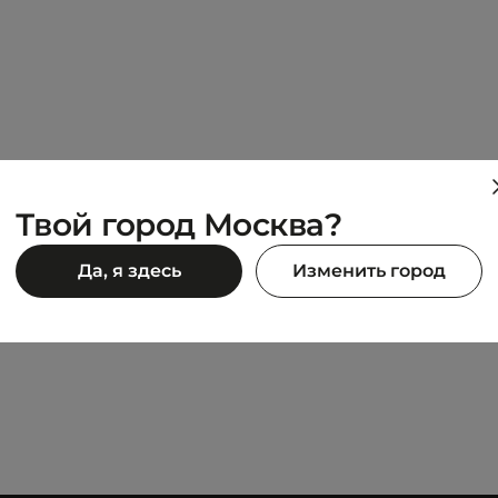
Твой город Москва?
HIKE
Да, я здесь
Изменить город
JASPER
12 990 ₽