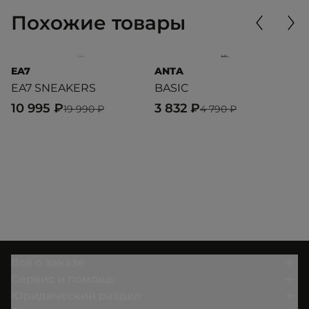
Похожие товары
EA7
ANTA
P
EA7 SNEAKERS
BASIC
RS
10 995 ₽
3 832 ₽
1
19 990 ₽
4 790 ₽
Всё о заказе
Сервис и помощь
Юридический раздел