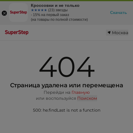
Кроссовки и не только
☆☆☆☆☆
★★★★★
(23) звезды
Скачать
- 15% на первый заказ
(на товары по полной стоимости)
Москва
404
Страница удалена или перемещена
Перейди на
Главную
или воспользуйся
Поиском
500: he.findLast is not a function