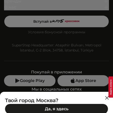
Бренды
О нас
Вступай в
Условия бонусной программы
SuperStep Headquarter: Ataşehir Bulvarı, Metropol
İstanbul, C-2 Blok, 34758, İstanbul, Türkiye
Покупай в приложении
Google Play
App Store
Мы в социальных сетях
Твой город Москва?
Позвони нам
Да, я здесь
+7 (499) 350-55-33