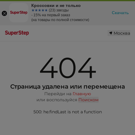
Кроссовки и не только
☆☆☆☆☆
★★★★★
(23) звезды
Скачать
- 15% на первый заказ
(на товары по полной стоимости)
Москва
404
Страница удалена или перемещена
Перейди на
Главную
или воспользуйся
Поиском
500: he.findLast is not a function