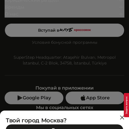
Юридический раздел
Бренды
О нас
Вступай в
Условия бонусной программы
SuperStep Headquarter: Ataşehir Bulvarı, Metropol
İstanbul, C-2 Blok, 34758, İstanbul, Türkiye
Покупай в приложении
Google Play
App Store
Мы в социальных сетях
Твой город Москва?
Позвони нам