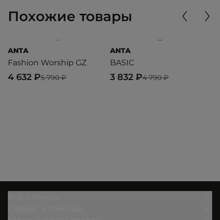
Похожие товары
ANTA
ANTA
E
Fashion Worship GZ
BASIC
W
4 632 ₽
3 832 ₽
3
5 790 ₽
4 790 ₽
Всё о заказе
Сервис и помощь