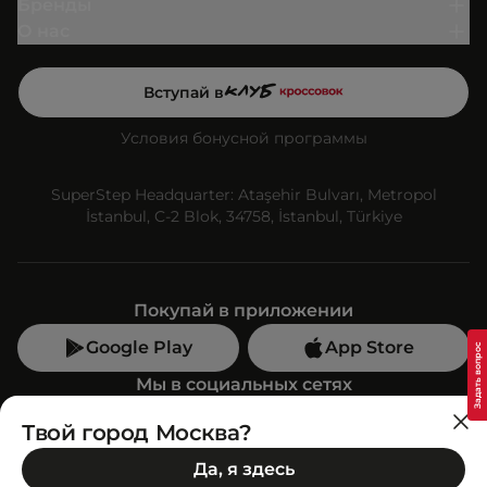
Бренды
О нас
Вступай в
Условия бонусной программы
SuperStep Headquarter: Ataşehir Bulvarı, Metropol
İstanbul, C-2 Blok, 34758, İstanbul, Türkiye
Покупай в приложении
Google Play
App Store
Мы в социальных сетях
Твой город Москва?
Позвони нам
Да, я здесь
+7 (499) 350-55-33