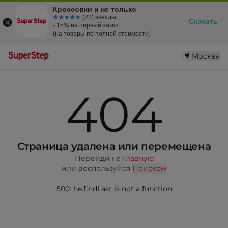
Кроссовки и не только
☆☆☆☆☆
★★★★★
(23) звезды
Скачать
- 15% на первый заказ
(на товары по полной стоимости)
Москва
404
Страница удалена или перемещена
Перейди на
Главную
или воспользуйся
Поиском
500: he.findLast is not a function