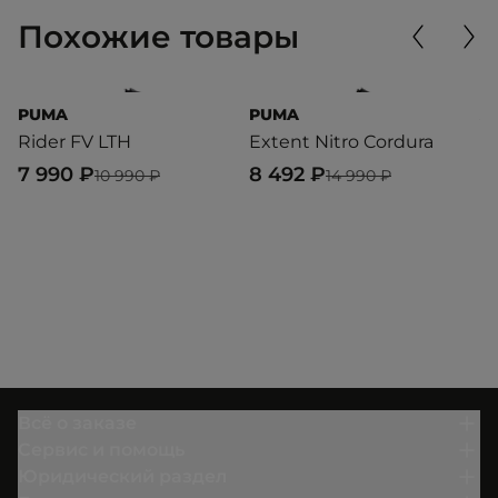
Похожие товары
PUMA
PUMA
A
Rider FV LTH
Extent Nitro Cordura
Z
7 990 ₽
8 492 ₽
7
10 990 ₽
14 990 ₽
Всё о заказе
Сервис и помощь
Юридический раздел