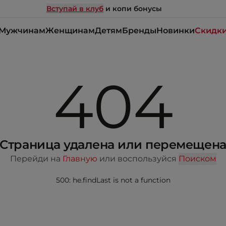
Вступай в клуб
и копи бонусы
Мужчинам
Женщинам
Детям
Бренды
Новинки
Скидк
404
Страница удалена или перемещен
Перейди на
Главную
или воспользуйся
Поиском
500: he.findLast is not a function