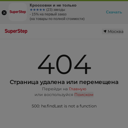
Кроссовки и не только
☆☆☆☆☆
★★★★★
(23) звезды
Скачать
- 15% на первый заказ
(на товары по полной стоимости)
Москва
404
Страница удалена или перемещена
Перейди на
Главную
или воспользуйся
Поиском
500: he.findLast is not a function