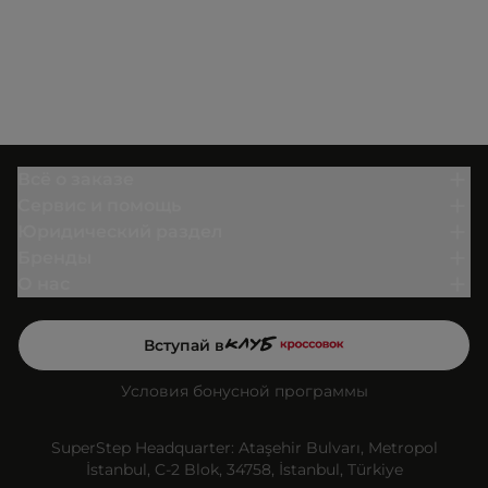
Всё о заказе
Сервис и помощь
Юридический раздел
Бренды
О нас
Вступай в
Условия бонусной программы
SuperStep Headquarter: Ataşehir Bulvarı, Metropol
İstanbul, C-2 Blok, 34758, İstanbul, Türkiye