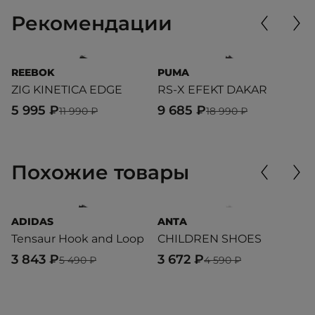
Рекомендации
REEBOK
PUMA
P
ZIG KINETICA EDGE
RS-X EFEKT DAKAR
M
5 995 ₽
9 685 ₽
8
11 990 ₽
18 990 ₽
Похожие товары
ADIDAS
ANTA
G
Tensaur Hook and Loop
CHILDREN SHOES
B
3 843 ₽
3 672 ₽
4
5 490 ₽
4 590 ₽