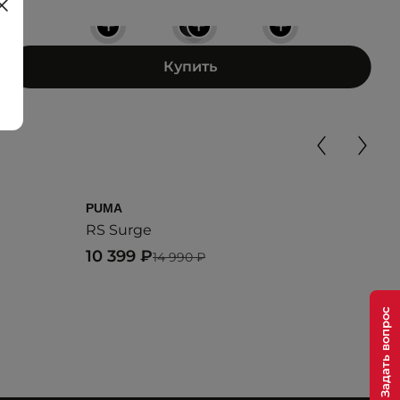
+
+
+
+
Купить
PUMA
DIA
RS Surge
N90
10 399 ₽
3 4
14 990 ₽