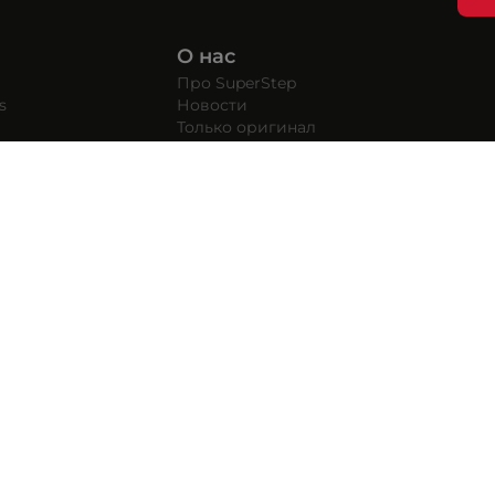
О нас
Про SuperStep
s
Новости
Только оригинал
Наши магазины
Вступай в
Условия бонусной программы