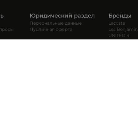
щь
Юридический раздел
Бренды
Персональные данные
Lacoste
опросы
Публичная оферта
Les Benjamin
UNITED 4
Adidas
Vans
Converse
PUMA
C-2 Blok, 34758, İstanbul, Türkiye
Позвони нам
+7 (499) 350-55-33
C 10:00 до 19:00