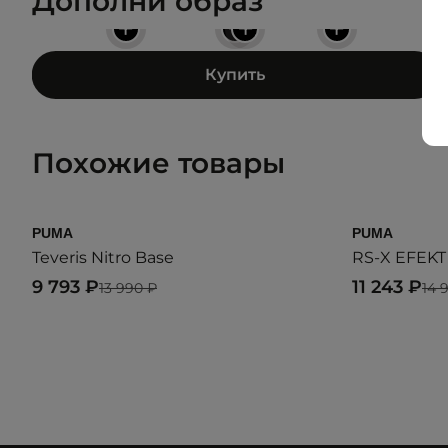
Дополни образ
+
+
+
+
Купить
Похожие товары
PUMA
PUMA
Teveris Nitro Base
RS-X EFEK
9 793 ₽
11 243 ₽
13 990 ₽
14 