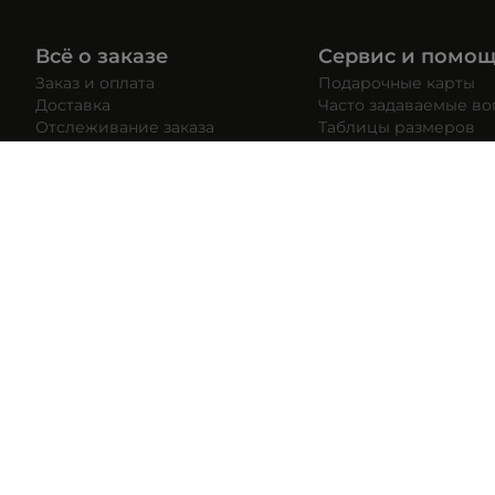
Всё о заказе
Сервис и помо
Заказ и оплата
Подарочные карты
Доставка
Часто задаваемые в
Отслеживание заказа
Таблицы размеров
Правила возврата
Личный кабинет
Контакты
SuperStep Headquarter: Ataşehir Bulvarı, Metropol İstanbul, 
SuperStep-бот
Мы в социальных сетях