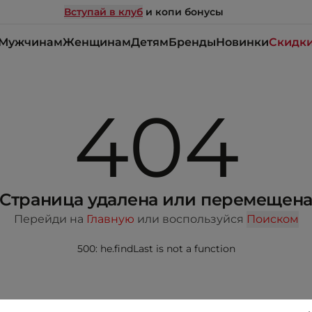
Вступай в клуб
и копи бонусы
Мужчинам
Женщинам
Детям
Бренды
Новинки
Скидк
404
Страница удалена или перемещен
Перейди на
Главную
или воспользуйся
Поиском
500: he.findLast is not a function