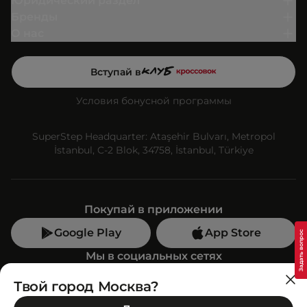
Юридический раздел
Бренды
О нас
Вступай в
Условия бонусной программы
SuperStep Headquarter: Ataşehir Bulvarı, Metropol
İstanbul, C-2 Blok, 34758, İstanbul, Türkiye
Покупай в приложении
Google Play
App Store
Мы в социальных сетях
Твой город Москва?
Позвони нам