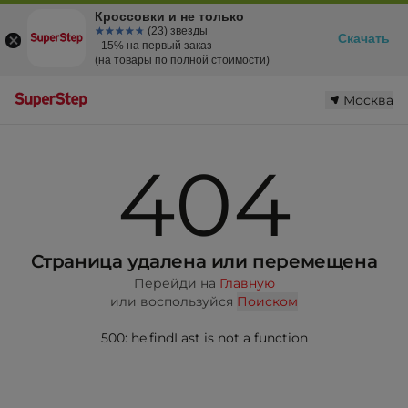
Кроссовки и не только
☆☆☆☆☆
★★★★★
(23) звезды
Скачать
- 15% на первый заказ
(на товары по полной стоимости)
Москва
404
Страница удалена или перемещена
Перейди на
Главную
или воспользуйся
Поиском
500: he.findLast is not a function