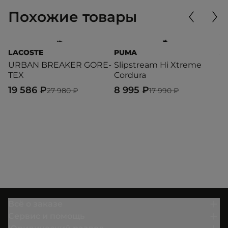
Похожие товары
LACOSTE
PUMA
A
URBAN BREAKER GORE-
Slipstream Hi Xtreme
S
TEX
Cordura
3
19 586 ₽
8 995 ₽
27 980 ₽
17 990 ₽
Всё о заказе
Сервис и помощь