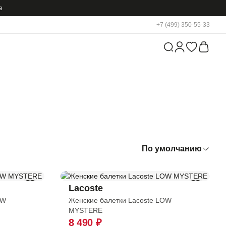
е
+7 (499) 350-55-33
По умолчанию
П
Lacoste
П
OW
Женские балетки Lacoste LOW
MYSTERE
П
8 490 ₽