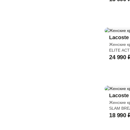
34,5
35-37
35-36
Lacoste
Женские к
35
ELITE ACT
24 990 
35-38
35,5
36
36-40
Lacoste
Женские к
36,5
SLAM BRE
18 990 
37-38
37