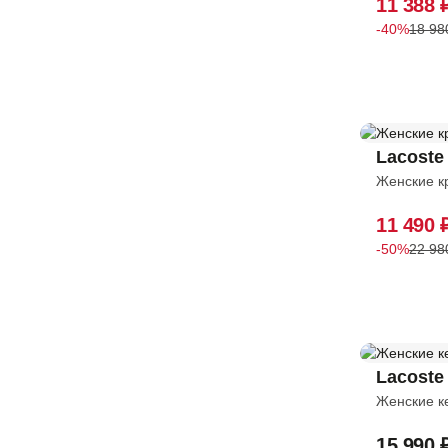
11 388 
32-27
Lacoste
Магазин Атриум SuperStep
Lumberjack
-40%
18 98
Магазин Европейский SuperStep
32-28
Native
Магазин Саларис SuperStep
NCF
28
Магазин Мега Белая Дача 2 SuperStep
Palladium
Магазин Орджоникидзе SuperStep
Premiata
29
PUMA
Lacoste
30
Reebok
Женские к
The North Face
31
Timberland
11 490 
Tommy Hilfiger
32
-50%
22 98
Tommy Jeans
32,5
Under Armour
UNITED 4
33
Vans
33,5
Vegtus
Lacoste
ДВА МЯЧА
Женские к
34-40
15 990 
34