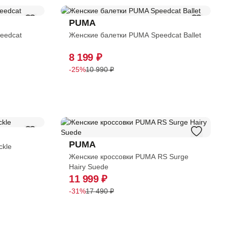
PUMA
eedcat
Женские балетки PUMA Speedcat Ballet
8 199 ₽
-25%
10 990 ₽
PUMA
ckle
Женские кроссовки PUMA RS Surge
Hairy Suede
11 999 ₽
-31%
17 490 ₽