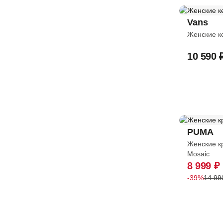
43,5
Vans
44
Женские к
44,5
10 590 
45
45,5
46-48
46
PUMA
Женские к
48-50
Mosaic
8 999 ₽
48
-39%
14 99
50
2XS