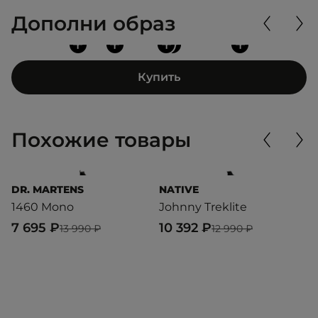
Дополни образ
+
+
+
+
+
Купить
Похожие товары
DR. MARTENS
NATIVE
P
1460 Mono
Johnny Treklite
P
W
7 695 ₽
10 392 ₽
13 990 ₽
12 990 ₽
2