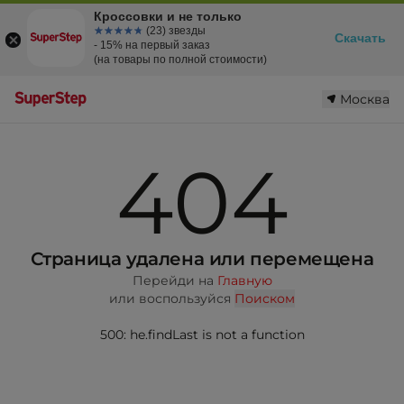
Кроссовки и не только
☆☆☆☆☆
★★★★★
(23) звезды
Скачать
- 15% на первый заказ
(на товары по полной стоимости)
Москва
404
Страница удалена или перемещена
Перейди на
Главную
или воспользуйся
Поиском
500: he.findLast is not a function