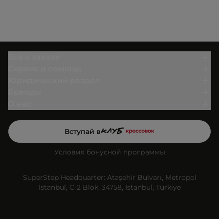
Всё о заказе
Сервис и помощь
Юридический раздел
Бренды
О нас
Вступай в
Условия бонусной программы
SuperStep Headquarter: Ataşehir Bulvarı, Metropol
İstanbul, C-2 Blok, 34758, İstanbul, Türkiye