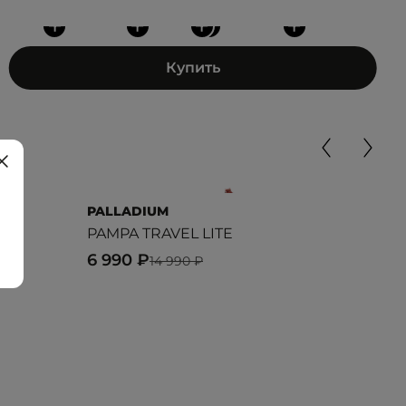
+
+
+
+
+
Купить
PALLADIUM
WR
PAMPA TRAVEL LITE
Cre
6 990 ₽
5 3
14 990 ₽