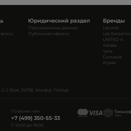
щь
Юридический раздел
Бренды
Персональные данные
Lacoste
опросы
Публичная оферта
Les Benjamin
UNITED 4
Adidas
Vans
Converse
PUMA
C-2 Blok, 34758, İstanbul, Türkiye
Позвони нам
+7 (499) 350-55-33
C 10:00 до 19:00