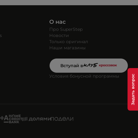
О нас
Про SuperStep
s
Новости
Только оригинал
Наши магазины
Вступай в
Условия бонусной программы