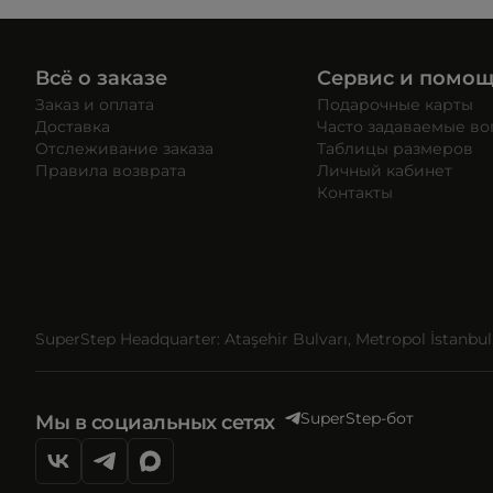
Всё о заказе
Сервис и помо
Заказ и оплата
Подарочные карты
Доставка
Часто задаваемые в
Отслеживание заказа
Таблицы размеров
Правила возврата
Личный кабинет
Контакты
SuperStep Headquarter: Ataşehir Bulvarı, Metropol İstanbul, 
SuperStep-бот
Мы в социальных сетях