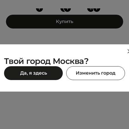
+
+
+
+
+
Купить
Твой город Москва?
NATIVE
Да, я здесь
Изменить город
Johnny TrekLite Bloom
10 392 ₽
12 990 ₽