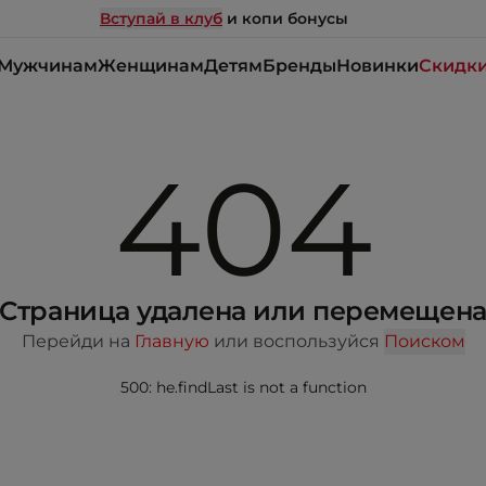
Вступай в клуб
и копи бонусы
Мужчинам
Женщинам
Детям
Бренды
Новинки
Скидк
404
Страница удалена или перемещен
Перейди на
Главную
или воспользуйся
Поиском
500: he.findLast is not a function