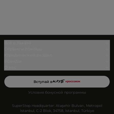
Всё о заказе
Сервис и помощь
Юридический раздел
Бренды
О нас
Вступай в
Условия бонусной программы
SuperStep Headquarter: Ataşehir Bulvarı, Metropol
İstanbul, C-2 Blok, 34758, İstanbul, Türkiye