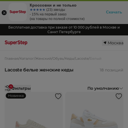
Кроссовки и не только
☆☆☆☆☆
★★★★★
(23) звезды
Скачать
- 15% на первый заказ
(на товары по полной стоимости)
Бесплатная доставка при заказе от 10 000 рублей в Москве и
Санкт Петербурге
Москва
Главная
/
Каталог
/
Женский
/
Обувь
/
Кеды
/
Lacoste
/
Белый
Lacoste белые женские кеды
18 позиций
4
Фильтры
По умолчанию
Новинка