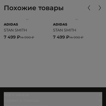
Похожие товары
ADIDAS
ADIDAS
A
STAN SMITH
STAN SMITH
B
7 499 ₽
7 499 ₽
4
14 990 ₽
14 990 ₽
Всё о заказе
Сервис и помощь