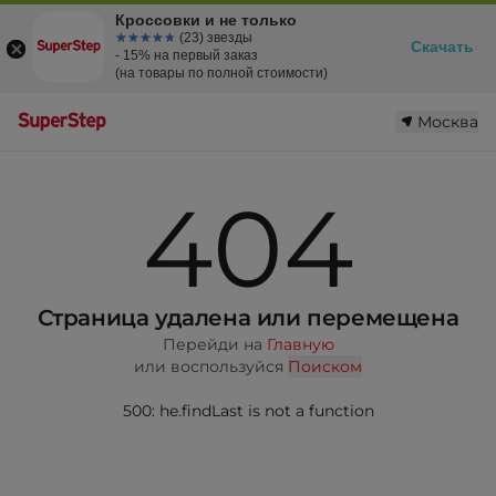
Кроссовки и не только
☆☆☆☆☆
★★★★★
(23) звезды
Скачать
- 15% на первый заказ
(на товары по полной стоимости)
Москва
404
Страница удалена или перемещена
Перейди на
Главную
или воспользуйся
Поиском
500: he.findLast is not a function