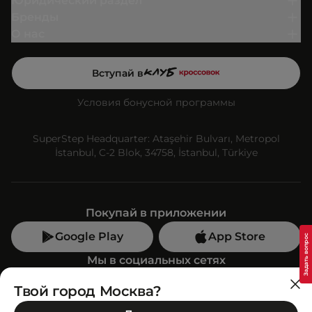
Юридический раздел
Бренды
О нас
Вступай в
Условия бонусной программы
SuperStep Headquarter: Ataşehir Bulvarı, Metropol
İstanbul, C-2 Blok, 34758, İstanbul, Türkiye
Покупай в приложении
Google Play
App Store
Мы в социальных сетях
Твой город Москва?
Позвони нам