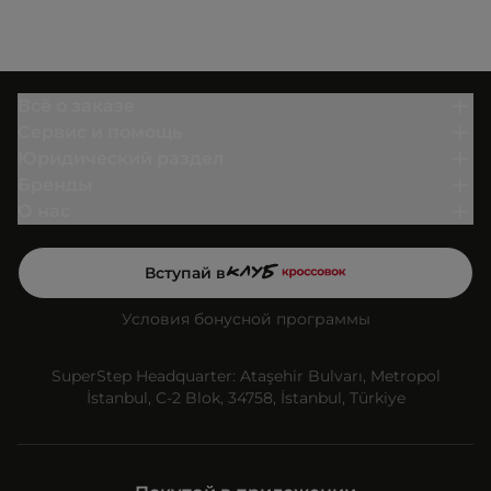
Всё о заказе
Сервис и помощь
Юридический раздел
Бренды
О нас
Вступай в
Условия бонусной программы
SuperStep Headquarter: Ataşehir Bulvarı, Metropol
İstanbul, C-2 Blok, 34758, İstanbul, Türkiye