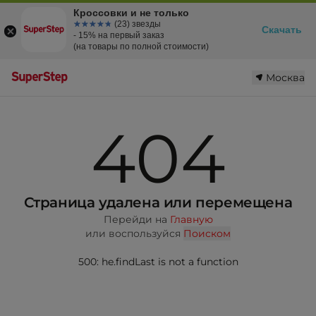
Кроссовки и не только
☆☆☆☆☆
★★★★★
(23) звезды
Скачать
- 15% на первый заказ
(на товары по полной стоимости)
Москва
404
Страница удалена или перемещена
Перейди на
Главную
или воспользуйся
Поиском
500: he.findLast is not a function