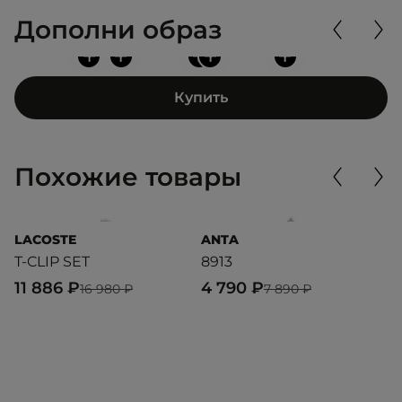
Дополни образ
+
+
+
+
+
Купить
Похожие товары
LACOSTE
ANTA
A
T-CLIP SET
8913
B
11 886 ₽
4 790 ₽
3
16 980 ₽
7 890 ₽