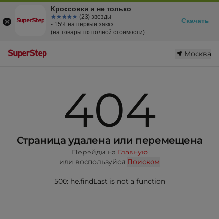
Кроссовки и не только
☆☆☆☆☆
★★★★★
(23) звезды
Скачать
- 15% на первый заказ
(на товары по полной стоимости)
Москва
404
Страница удалена или перемещена
Перейди на
Главную
или воспользуйся
Поиском
500: he.findLast is not a function