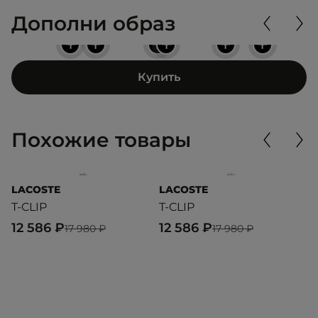
Дополни образ
+
+
+
+
+
+
Купить
Похожие товары
LACOSTE
LACOSTE
D
T-CLIP
T-CLIP
M
12 586 ₽
12 586 ₽
1
17 980 ₽
17 980 ₽