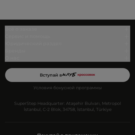
Всё о заказе
Сервис и помощь
Юридический раздел
Бренды
О нас
Вступай в
Условия бонусной программы
SuperStep Headquarter: Ataşehir Bulvarı, Metropol
İstanbul, C-2 Blok, 34758, İstanbul, Türkiye