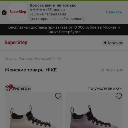
Кроссовки и не только
☆☆☆☆☆
★★★★★
(23) звезды
Скачать
- 15% на первый заказ
(на товары по полной стоимости)
Бесплатная доставка при заказе от 10 000 рублей в Москве и
Санкт Петербурге
Москва
Главная
/
Каталог
/
Женский
/
HIKE
Женские товары HIKE
21 позиция
2
Фильтры
По умолчанию