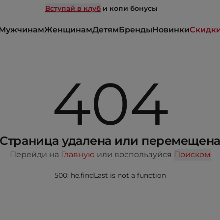
Вступай в клуб
и копи бонусы
Мужчинам
Женщинам
Детям
Бренды
Новинки
Скидк
404
Страница удалена или перемещен
Перейди на
Главную
или воспользуйся
Поиском
500: he.findLast is not a function