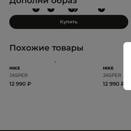
Дополни образ
+
+
+
+
+
Купить
Похожие товары
HIKE
HIKE
JASPER
JASPER
12 990 ₽
12 990 ₽