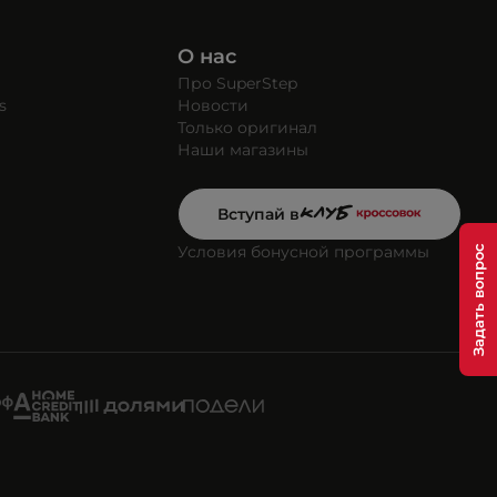
О нас
Про SuperStep
s
Новости
Только оригинал
Наши магазины
Вступай в
Условия бонусной программы