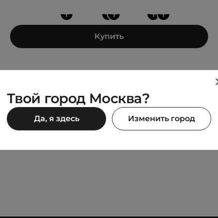
+
+
+
+
+
Купить
Твой город Москва?
HIKE
Да, я здесь
Изменить город
JASPER
6 990 ₽
12 990 ₽