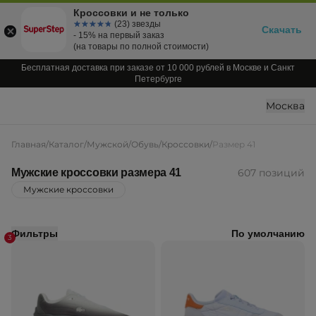
Кроссовки и не только
☆☆☆☆☆
★★★★★
(23) звезды
Скачать
- 15% на первый заказ
(на товары по полной стоимости)
Бесплатная доставка при заказе от 10 000 рублей в Москве и Санкт
Петербурге
Москва
Главная
/
Каталог
/
Мужской
/
Обувь
/
Кроссовки
/
Размер 41
Мужские кроссовки размера 41
607 позиций
Мужские кроссовки
Фильтры
По умолчанию
3