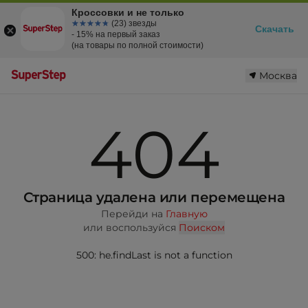
Кроссовки и не только
☆☆☆☆☆
★★★★★
(23) звезды
Скачать
- 15% на первый заказ
(на товары по полной стоимости)
Москва
404
Страница удалена или перемещена
Перейди на
Главную
или воспользуйся
Поиском
500: he.findLast is not a function