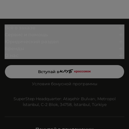
Всё о заказе
Сервис и помощь
Юридический раздел
Бренды
О нас
Вступай в
Условия бонусной программы
SuperStep Headquarter: Ataşehir Bulvarı, Metropol
İstanbul, C-2 Blok, 34758, İstanbul, Türkiye