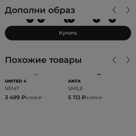
Дополни образ
+
+
+
+
+
+
Купить
Похожие товары
UNITED 4
ANTA
D
N514T
SMILE
K
3 499 ₽
5 112 ₽
3
6 990 ₽
6 390 ₽