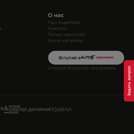
О нас
Про SuperStep
s
Новости
Только оригинал
Наши магазины
Вступай в
Условия бонусной программы