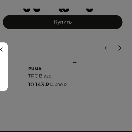
+
+
+
+
+
Купить
PUMA
LAC
TRC Blaze
ELI
10 143 ₽
19 
14 490 ₽