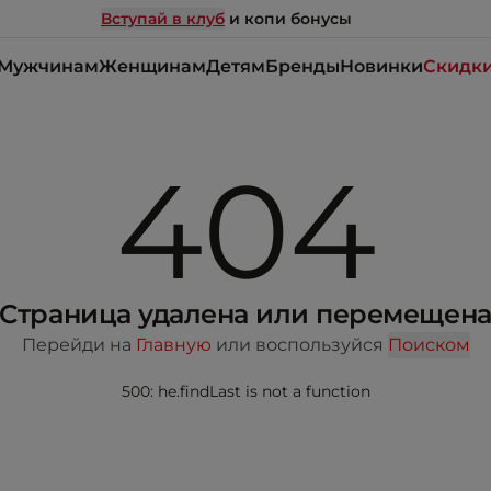
Вступай в клуб
и копи бонусы
Мужчинам
Женщинам
Детям
Бренды
Новинки
Скидк
404
Страница удалена или перемещен
Перейди на
Главную
или воспользуйся
Поиском
500: he.findLast is not a function