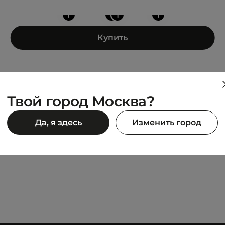
+
+
+
+
Купить
Твой город Москва?
LACOSTE
Да, я здесь
Изменить город
VE
ELITE ACTIVE
14 388 ₽
 980 ₽
23 980 ₽