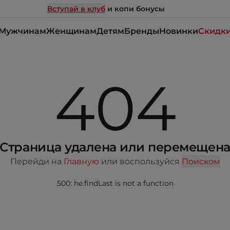
Вступай в клуб
и копи бонусы
Мужчинам
Женщинам
Детям
Бренды
Новинки
Скидк
404
Страница удалена или перемещен
Перейди на
Главную
или воспользуйся
Поиском
500: he.findLast is not a function