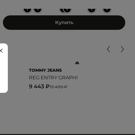
+
+
+
+
+
+
Купить
TOMMY JEANS
UNI
REG ENTRY GRAPHI
SW
9 443 ₽
2 9
13 490 ₽