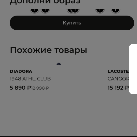
Дополни образ
+
+
+
+
+
+
Купить
Похожие товары
DIADORA
LACOSTE
1948 ATHL. CLUB
CANGOROO
5 890 ₽
15 192 ₽
12 990 ₽
18 