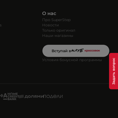
О нас
Про SuperStep
s
Новости
Только оригинал
Наши магазины
Вступай в
Условия бонусной программы