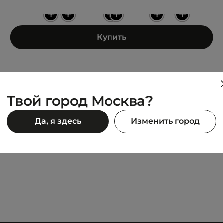
+
+
+
+
+
+
Купить
Твой город Москва?
ANTA
Да, я здесь
Изменить город
 HOODIE
TRAINING KNIT TRACK TOP
6 990 ₽
990 ₽
9 990 ₽