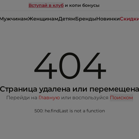
Вступай в клуб
и копи бонусы
Мужчинам
Женщинам
Детям
Бренды
Новинки
Скидк
404
Страница удалена или перемещен
Перейди на
Главную
или воспользуйся
Поиском
500: he.findLast is not a function