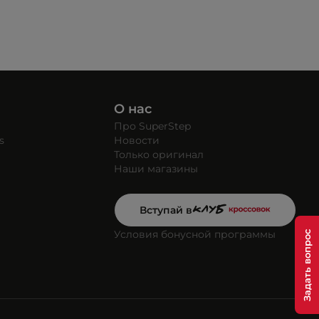
О нас
Про SuperStep
s
Новости
Только оригинал
Наши магазины
Вступай в
Условия бонусной программы