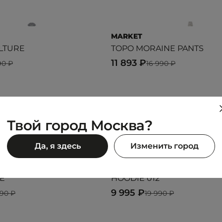
MARKET
LTURE
TOPO MORAINE PANTS
11 893 ₽
90 ₽
16 990 ₽
Предыдущий образ
Следующий образ
Твой город Москва?
Да, я здесь
Изменить город
LES BENJAMINS
E
HOODIE 012
9 995 ₽
990 ₽
19 990 ₽