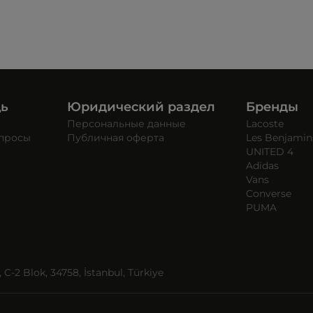
щь
Юридический раздел
Бренды
Персональные данные
Lacoste
опросы
Публичная оферта
Les Benjamin
UNITED 4
Adidas
Vans
Converse
PUMA
C-2 Blok, 34758, İstanbul, Türkiye