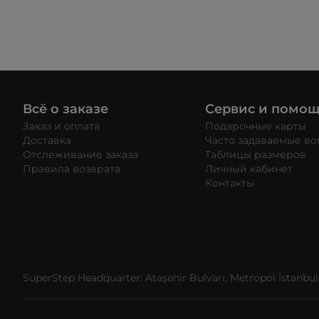
Всё о заказе
Сервис и помо
Заказ и оплата
Подарочные карты
Доставка
Часто задаваемые в
Отслеживание заказа
Таблицы размеров
Правила возврата
Личный кабинет
Контакты
SuperStep Headquarter: Ataşehir Bulvarı, Metropol İstanbul, 